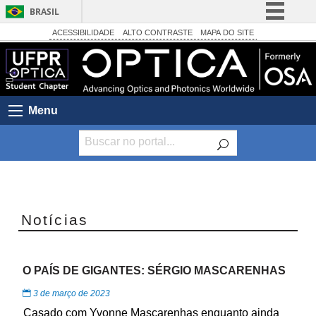
BRASIL
Simplifique!
ACESSIBILIDADE
ALTO CONTRASTE
MAPA DO SITE
Comunica BR
Participe
Acesso à informação
Menu
Legislação
Canais
Anterior
Próximo
Slide
Slide
Notícias
O PAÍS DE GIGANTES: SÉRGIO MASCARENHAS
3 de março de 2023
Casado com Yvonne Mascarenhas enquanto ainda