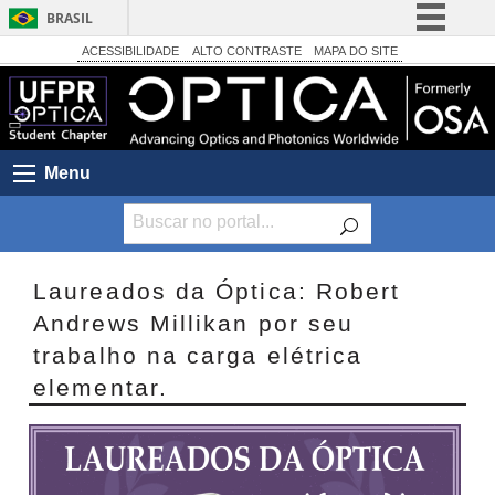
BRASIL
Simplifique!
ACESSIBILIDADE
ALTO CONTRASTE
MAPA DO SITE
Comunica BR
Participe
Acesso à informação
Menu
Legislação
Canais
Laureados da Óptica: Robert
Andrews Millikan por seu
trabalho na carga elétrica
elementar.