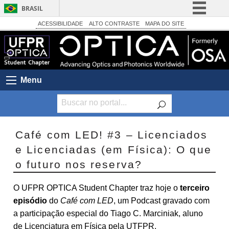
BRASIL
Simplifique!
ACESSIBILIDADE
ALTO CONTRASTE
MAPA DO SITE
Comunica BR
Participe
Acesso à informação
Menu
Legislação
Canais
Café com LED! #3 – Licenciados
e Licenciadas (em Física): O que
o futuro nos reserva?
O UFPR OPTICA Student Chapter traz hoje o
terceiro
episódio
do
Café com LED
, um Podcast gravado com
a participação especial do Tiago C. Marciniak, aluno
de Licenciatura em Física pela UTFPR.